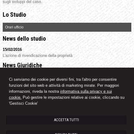
sugli sviluppi del caso.
Lo Studio
Orari ufficio
News dello studio
15/02/2016
L'azione di rivendicazione della proprietà
News Giuridiche
09/08/2026
Ci serviamo dei cookie per diversi fini, tra l'altro per consentire
L'AI che hai spento non è sparita
funzioni del sito web e attività di marketing mirate. Per maggiori
08/08/2026
informazioni, riveda la nostra
informativa sulla privacy e sui
Diritto di difesa e segretezza delle indagini nell'ecosistema investigativo
cookie.
Può gestire le impostazioni relative ai cookie, cliccando su
digitale
'Gestisci Cookie'
07/08/2026
Volo in ritardo o cancellato: la pronuncia del Giudice di Pace di Venezia
ACCETTA TUTTI